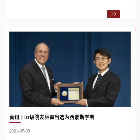
喜讯丨03级院友林霖当选为西蒙斯学者
2021-07-03