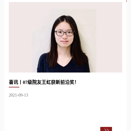
喜讯丨07级院友王虹获新前沿奖！
2021-09-13