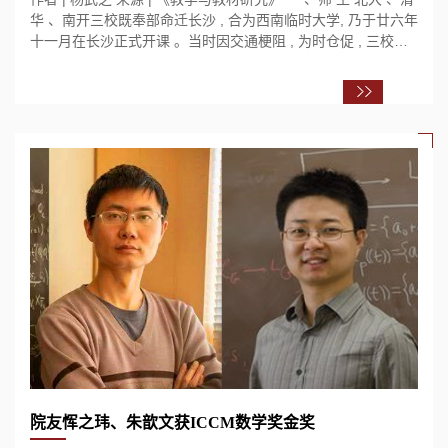
华 、南开三校既奉部命迁长沙 , 合为西南临时大学, 乃于廿六年
十一月在长沙正式开课 。当时因交通梗阻 , 为时仓促 , 三校数
学系同仁未能全到 , 然到者...
院友恽之玮、朱歆文获ICCM数学奖金奖