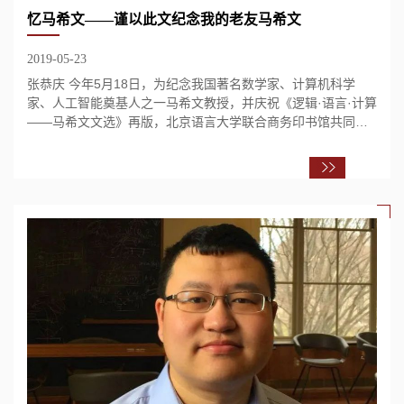
忆马希文——谨以此文纪念我的老友马希文
2019-05-23
张恭庆 今年5月18日，为纪念我国著名数学家、计算机科学
家、人工智能奠基人之一马希文教授，并庆祝《逻辑·语言·计算
――马希文文选》再版，北京语言大学联合商务印书馆共同举
办了纪念马希文教授八十诞辰暨《逻辑·语言...