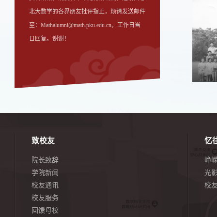
北大数学的各界朋友批评指正，烦请发送邮件
至：Mathalumni@math.pku.edu.cn，工作日当
日回复。谢谢！
致校友
忆
院长致辞
峥
学院新闻
光
校友通讯
校
校友服务
回馈母校