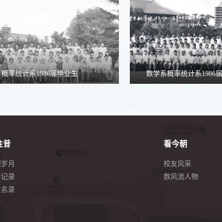
概率统计系1986届毕业生
数学系概率统计系1986
往昔
看今朝
嵘岁月
校友风采
影记录
数风流人物
友名录