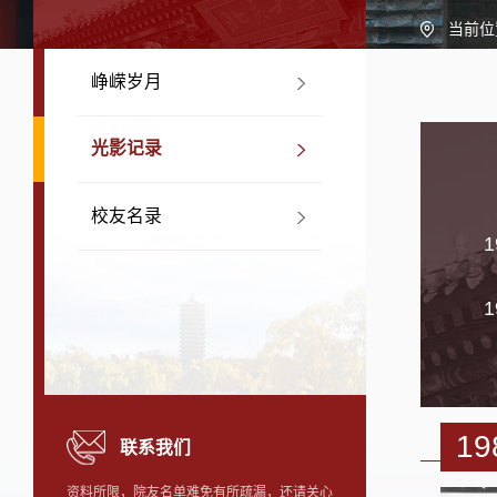
当前位
峥嵘岁月
光影记录
校友名录
1
1
19
联系我们
资料所限，院友名单难免有所疏漏，还请关心