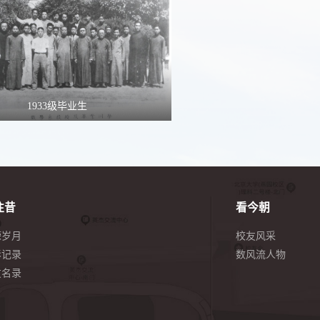
1933级毕业生
往昔
看今朝
嵘岁月
校友风采
影记录
数风流人物
友名录