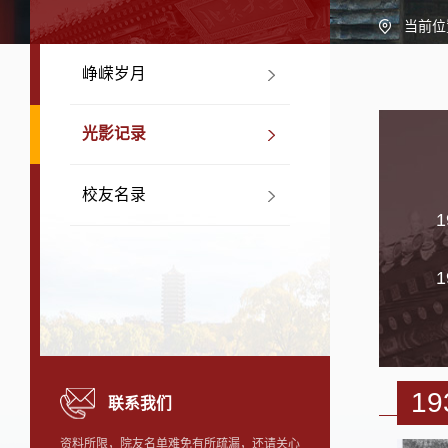
当前位
峥嵘岁月
光影记录
校友名录
1
1
19
联系我们
资料所限，院友名单难免有所疏漏，还请关心