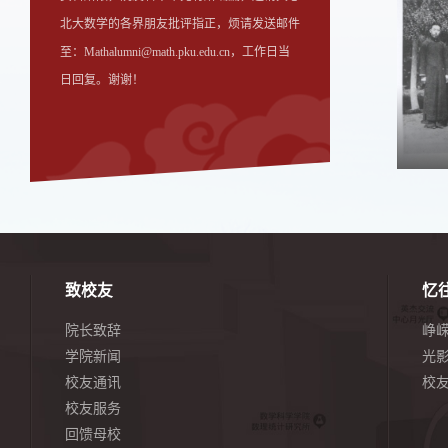
北大数学的各界朋友批评指正，烦请发送邮件
至：Mathalumni@math.pku.edu.cn，工作日当
日回复。谢谢！
致校友
忆
院长致辞
峥
学院新闻
光
校友通讯
校
校友服务
回馈母校